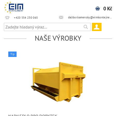
0 Kč
dalibor.kamensky@eimkontejnery.cz
+420 554 230 065
NAŠE VÝROBKY
Tip