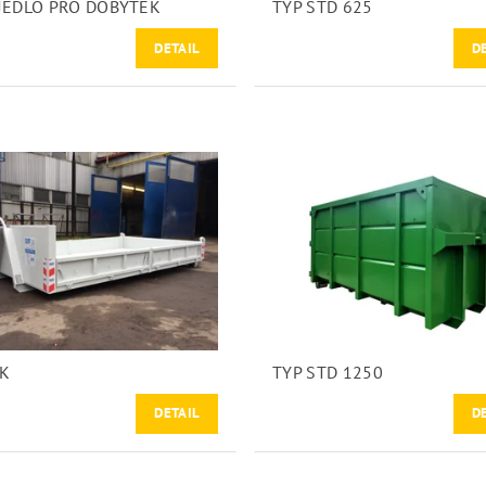
JEDLO PRO DOBYTEK
TYP STD 625
DETAIL
D
VK
TYP STD 1250
DETAIL
D