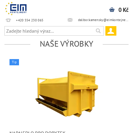
0 Kč
dalibor.kamensky@eimkontejnery.cz
+420 554 230 065
NAŠE VÝROBKY
Tip