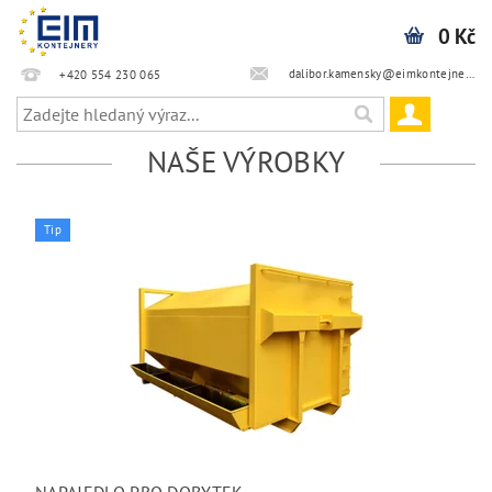
0 Kč
dalibor.kamensky@eimkontejnery.cz
+420 554 230 065
NAŠE VÝROBKY
Tip