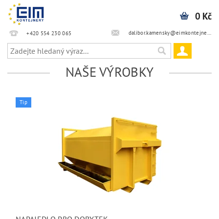
0 Kč
dalibor.kamensky@eimkontejnery.cz
+420 554 230 065
NAŠE VÝROBKY
Tip