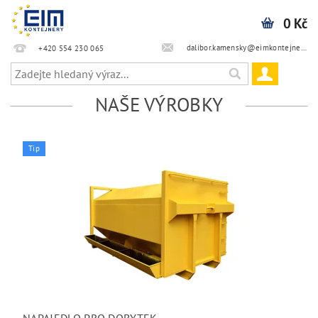
0 Kč
dalibor.kamensky@eimkontejnery.cz
+420 554 230 065
NAŠE VÝROBKY
Tip