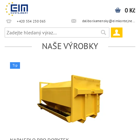
0 Kč
dalibor.kamensky@eimkontejnery.cz
+420 554 230 065
NAŠE VÝROBKY
Tip